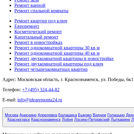
Ремонт ванной
Ремонт спальной комнаты
Ремонт квартир под ключ
Евроремонт
Косметический ремонт
Капитальный ремонт
Ремонт в новостройках
Ремонт однокомнатной квартиры 30 кв м
Ремонт однокомнатной квартиры 40 кв м
Ремонт двухкомнатной квартиры в новостройке
Ремонт двухкомнатной квартиры под ключ
Ремонт четырехкомнатных квартир
Адрес:
Московская область, г. Краснознаменск, ул. Победы, 6к1
Телефон:
+7 (495) 324-44-82
E-mail:
info@idearemonta24.ru
Москва
Анискино
Апрелевка
Балашиха
Быково
Видное
Голицыно
Дед
Красногорск
Краснознаменск
Лобня
Лосино-Петровский
Лыткарино
Л