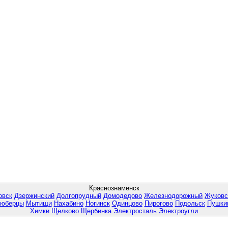
Краснознаменск
овск
Дзержинский
Долгопрудный
Домодедово
Железнодорожный
Жуковс
юберцы
Мытищи
Нахабино
Ногинск
Одинцово
Пирогово
Подольск
Пушки
Химки
Щелково
Щербинка
Электросталь
Электроугли