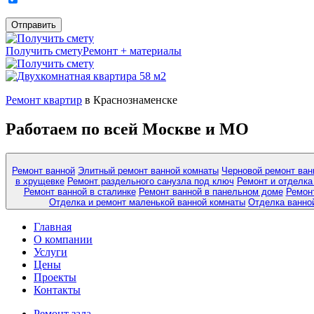
Получить смету
Ремонт + материалы
Ремонт квартир
в Краснознаменске
Работаем по всей Москве и МО
Ремонт ванной
Элитный ремонт ванной комнаты
Черновой ремонт ван
в хрущевке
Ремонт раздельного санузла под ключ
Ремонт и отделка
Ремонт ванной в сталинке
Ремонт ванной в панельном доме
Ремонт
Отделка и ремонт маленькой ванной комнаты
Отделка ванно
Главная
О компании
Услуги
Цены
Проекты
Контакты
Ремонт зала