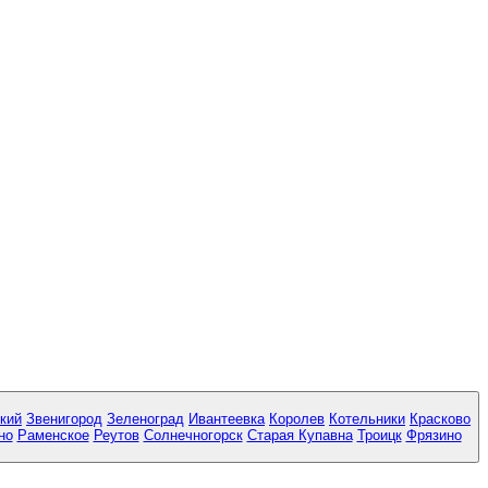
кий
Звенигород
Зеленоград
Ивантеевка
Королев
Котельники
Красково
но
Раменское
Реутов
Солнечногорск
Старая Купавна
Троицк
Фрязино