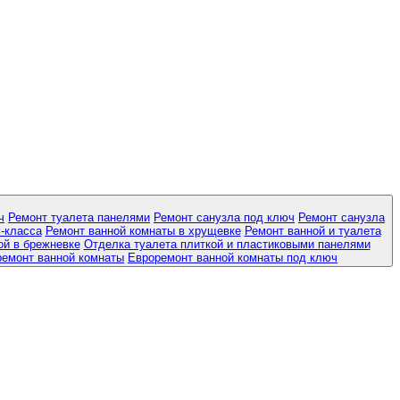
ч
Ремонт туалета панелями
Ремонт санузла под ключ
Ремонт санузла
-класса
Ремонт ванной комнаты в хрущевке
Ремонт ванной и туалета
ой в брежневке
Отделка туалета плиткой и пластиковыми панелями
ремонт ванной комнаты
Евроремонт ванной комнаты под ключ