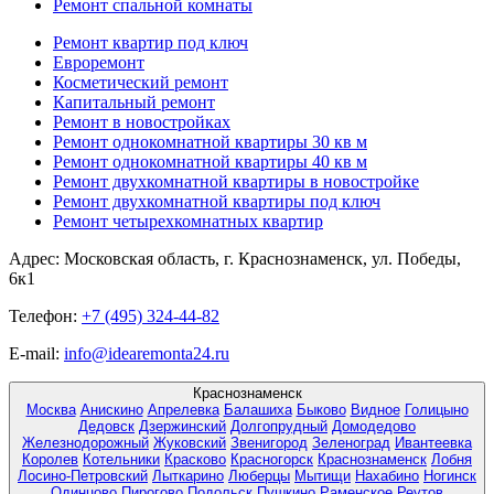
Ремонт спальной комнаты
Ремонт квартир под ключ
Евроремонт
Косметический ремонт
Капитальный ремонт
Ремонт в новостройках
Ремонт однокомнатной квартиры 30 кв м
Ремонт однокомнатной квартиры 40 кв м
Ремонт двухкомнатной квартиры в новостройке
Ремонт двухкомнатной квартиры под ключ
Ремонт четырехкомнатных квартир
Адрес:
Московская область, г. Краснознаменск, ул. Победы,
6к1
Телефон:
+7 (495) 324-44-82
E-mail:
info@idearemonta24.ru
Краснознаменск
Москва
Анискино
Апрелевка
Балашиха
Быково
Видное
Голицыно
Дедовск
Дзержинский
Долгопрудный
Домодедово
Железнодорожный
Жуковский
Звенигород
Зеленоград
Ивантеевка
Королев
Котельники
Красково
Красногорск
Краснознаменск
Лобня
Лосино-Петровский
Лыткарино
Люберцы
Мытищи
Нахабино
Ногинск
Одинцово
Пирогово
Подольск
Пушкино
Раменское
Реутов