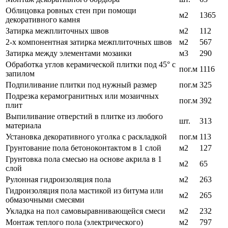
Облицовка ровных стен при помощи
м2
1365
декоративного камня
Затирка межплиточных швов
м2
112
2-х компонентная затирка межплиточных швов
м2
567
Затирка между элементами мозаики
м3
290
Обработка углов керамической плитки под 45° с
пог.м
1116
запилом
Подпиливание плитки под нужный размер
пог.м
325
Подрезка керамогранитных или мозаичных
пог.м
392
плит
Выпиливание отверстий в плитке из любого
шт.
313
материала
Установка декоративного уголка с раскладкой
пог.м
113
Грунтование пола бетоноконтактом в 1 слой
м2
127
Грунтовка пола смесью на основе акрила в 1
м2
65
слой
Рулонная гидроизоляция пола
м2
263
Гидроизоляция пола мастикой из битума или
м2
265
обмазочными смесями
Укладка на пол самовыравнивающейся смеси
м2
232
Монтаж теплого пола (электрического)
м2
797