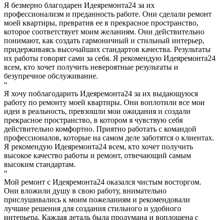
Я безмерно благодарен Идеяремонта24 за их
профессионализм и преданность работе. Они сделали ремонт
моей квартиры, превратив ее в прекрасное пространство,
которое соответствует моим желаниям. Они действительно
понимают, как создать гармоничный и стильный интерьер,
придерживаясь высочайших стандартов качества. Результаты
их работы говорят сами за себя. Я рекомендую Идеяремонта24
всем, кто хочет получить невероятные результаты и
безупречное обслуживание.
“
Я хочу поблагодарить Идеяремонта24 за их выдающуюся
работу по ремонту моей квартиры. Они воплотили все мои
идеи в реальность, превзошли мои ожидания и создали
прекрасное пространство, в котором я чувствую себя
действительно комфортно. Приятно работать с командой
профессионалов, которые на самом деле заботятся о клиентах.
Я рекомендую Идеяремонта24 всем, кто хочет получить
высокое качество работы и ремонт, отвечающий самым
высоким стандартам.
“
Мой ремонт с Идеяремонта24 оказался чистым восторгом.
Они вложили душу в свою работу, внимательно
прислушивались к моим пожеланиям и рекомендовали
лучшие решения для создания стильного и удобного
интерьера. Каждая деталь была продумана и воплощена с