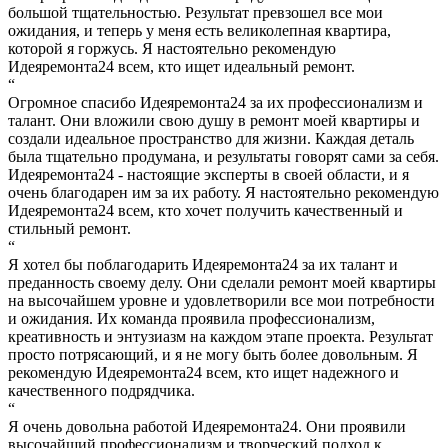
большой тщательностью. Результат превзошел все мои
ожидания, и теперь у меня есть великолепная квартира,
которой я горжусь. Я настоятельно рекомендую
Идеяремонта24 всем, кто ищет идеальный ремонт.
“
Огромное спасибо Идеяремонта24 за их профессионализм и
талант. Они вложили свою душу в ремонт моей квартиры и
создали идеальное пространство для жизни. Каждая деталь
была тщательно продумана, и результаты говорят сами за себя.
Идеяремонта24 - настоящие эксперты в своей области, и я
очень благодарен им за их работу. Я настоятельно рекомендую
Идеяремонта24 всем, кто хочет получить качественный и
стильный ремонт.
“
Я хотел бы поблагодарить Идеяремонта24 за их талант и
преданность своему делу. Они сделали ремонт моей квартиры
на высочайшем уровне и удовлетворили все мои потребности
и ожидания. Их команда проявила профессионализм,
креативность и энтузиазм на каждом этапе проекта. Результат
просто потрясающий, и я не могу быть более довольным. Я
рекомендую Идеяремонта24 всем, кто ищет надежного и
качественного подрядчика.
“
Я очень довольна работой Идеяремонта24. Они проявили
высочайший профессионализм и творческий подход к