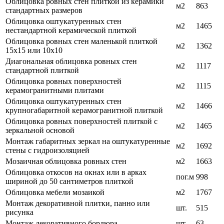
Облицовка ровных стен плиткой из керамики
м2
863
стандартных размеров
Облицовка оштукатуренных стен
м2
1465
нестандартной керамической плиткой
Облицовка ровных стен маленькой плиткой
м2
1362
15х15 или 10х10
Диагональная облицовка ровных стен
м2
1117
стандартной плиткой
Облицовка ровных поверхностей
м2
1115
керамогранитными плитами
Облицовка оштукатуренных стен
м2
1466
крупногабаритной керамогранитной плиткой
Облицовка ровных поверхностей плиткой с
м2
1465
зеркальной основой
Монтаж габаритных зеркал на оштукатуренные
м2
1692
стены с гидроизоляцией
Мозаичная облицовка ровных стен
м2
1663
Облицовка откосов на окнах или в арках
пог.м
998
шириной до 50 сантиметров плиткой
Облицовка мебели мозаикой
м2
1767
Монтаж декоративной плитки, панно или
шт.
515
рисунка
Монтаж декоративного бордюра
шт.
63