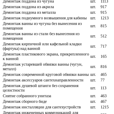
Демонтаж поддона из чугуна
шт.
1113
Демонтаж поддона из акрила
шт.
917
Демонтаж поддона из металла
шт.
915
Демонтаж подиумного возвышения для кабины
шт.
1213
Демонтаж ванны из чугуна без вынесения из
шт.
815
помещения
Демонтаж ванны из стали без вынесения из
шт.
512
помещения
Демонтаж кирпичной или кафельной кладки
шт.
717
(фартука) над ванной
Демонтаж пластикового экрана, прикрепленного
шт.
165
к ванной
Демонтаж устаревшей обвязки ванны (чугун,
шт.
816
металл)
Демонтаж современной круговой обвязки ванны
шт.
465
Демонтаж аксессуаров сантехнаправленности
шт.
77
Демонтаж душевой штанги без сохранения
шт.
113
целостности
Снятие собранного унитаза
шт.
463
Демонтаж сборного биде
шт.
467
Демонтаж инсталляции для сантехустройств
шт.
1215
Демонтаж инженерных коммуникаций для