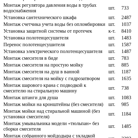
Монтаж регулятора давления воды в трубах
шт.
733
водоснабжения
Установка сантехнического шкафа
шт.
2487
Монтаж счетчика учета воды без опломбировки
шт.
1037
Установка защитной системы от протечек
к-т.
8410
Установка полотенцесушителя
шт.
1483
Перенос полотенцесушителя
шт.
1587
Установка электрического полотенцесушителя
шт.
1487
Монтаж смесителя в биде
шт.
783
Монтаж смесителя на простую мойку
шт.
885
Монтаж смесителя на душ в ванной
шт.
1187
Монтаж смесителя на мойку с гидрозатвором
шт.
1635
Монтаж шарового крана с подводкой к
шт.
738
смесителю на стиральную машину
Монтаж штанги для душа
шт.
1083
Монтаж мойки на кронштейны (без смесителя)
шт.
985
Монтаж мойки над стиральной машиной (без
шт.
1184
установки смесителя)
Монтаж умывальника модели «тюльпан» без
шт.
1485
сборки смесителя
Монтаж собранного мойдодыра с укладкой