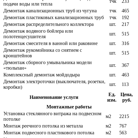
тчк
233
подачи воды или тепла
Демонтаж канализационных труб из чугуна
тчк
465
Демонтаж пластиковых канализационных труб
тчк
192
Демонтаж распределительного коллектора
шт.
217
Демонтаж водяного бойлера или
шт.
515
полотенцесушителя
Демонтаж смесителя в ванной или раковине
шт.
316
Демонтаж рукомойника со снятием с
шт.
515
кронштейнов
Демонтаж сборного умывальника модели
шт.
367
«тюльпан»
Комплексный демонтаж мойдодыра
шт.
463
Демонтаж электроточки (выключателя, розетки,
шт.
113
коробки)
Ед.
Цена,
Наименование услуги
изм.
руб.
Монтажные работы
Установка стеклянного витража на подвесном
м2
2215
потолке
Монтаж реечного потолка из металла
м2
767
Монтаж подвесного пластикового потолка
м2
563