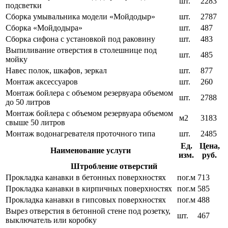
шт.
2283
подсветки
Сборка умывальника модели «Мойдодыр»
шт.
2787
Сборка «Мойдодыра»
шт.
487
Сборка сифона с установкой под раковину
шт.
483
Выпиливание отверстия в столешнице под
шт.
485
мойку
Навес полок, шкафов, зеркал
шт.
877
Монтаж аксессуаров
шт.
260
Монтаж бойлера с объемом резервуара объемом
шт.
2788
до 50 литров
Монтаж бойлера с объемом резервуара объемом
м2
3183
свыше 50 литров
Монтаж водонагревателя проточного типа
шт.
2485
Ед.
Цена,
Наименование услуги
изм.
руб.
Штробление отверстий
Прокладка канавки в бетонных поверхностях
пог.м
713
Прокладка канавки в кирпичных поверхностях
пог.м
585
Прокладка канавки в гипсовых поверхностях
пог.м
488
Вырез отверстия в бетонной стене под розетку,
шт.
467
выключатель или коробку