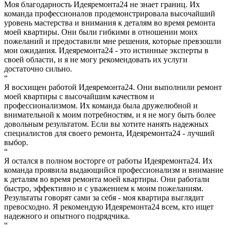
Моя благодарность Идеяремонта24 не знает границ. Их
команда профессионалов продемонстрировала высочайший
уровень мастерства и внимания к деталям во время ремонта
моей квартиры. Они были гибкими в отношении моих
пожеланий и предоставили мне решения, которые превзошли
мои ожидания. Идеяремонта24 - это истинные эксперты в
своей области, и я не могу рекомендовать их услуги
достаточно сильно.
“
Я восхищен работой Идеяремонта24. Они выполнили ремонт
моей квартиры с высочайшим качеством и
профессионализмом. Их команда была дружелюбной и
внимательной к моим потребностям, и я не могу быть более
довольным результатом. Если вы хотите нанять надежных
специалистов для своего ремонта, Идеяремонта24 - лучший
выбор.
“
Я остался в полном восторге от работы Идеяремонта24. Их
команда проявила выдающийся профессионализм и внимание
к деталям во время ремонта моей квартиры. Они работали
быстро, эффективно и с уважением к моим пожеланиям.
Результаты говорят сами за себя - моя квартира выглядит
превосходно. Я рекомендую Идеяремонта24 всем, кто ищет
надежного и опытного подрядчика.
“