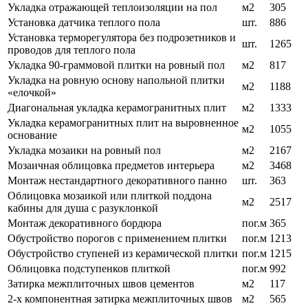
Укладка отражающей теплоизоляции на пол
м2
305
Установка датчика теплого пола
шт.
886
Установка терморегулятора без подрозетников и
шт.
1265
проводов для теплого пола
Укладка 90-граммовой плитки на ровный пол
м2
817
Укладка на ровную основу напольной плитки
м2
1188
«елочкой»
Диагональная укладка керамогранитных плит
м2
1333
Укладка керамогранитных плит на выровненное
м2
1055
основание
Укладка мозаики на ровный пол
м2
2167
Мозаичная облицовка предметов интерьера
м2
3468
Монтаж нестандартного декоративного панно
шт.
363
Облицовка мозаикой или плиткой поддона
м2
2517
кабины для душа с разуклонкой
Монтаж декоративного бордюра
пог.м
365
Обустройство порогов с применением плитки
пог.м
1213
Обустройство ступеней из керамической плитки
пог.м
1215
Облицовка подступенков плиткой
пог.м
992
Затирка межплиточных швов цементов
м2
117
2-х компонентная затирка межплиточных швов
м2
565