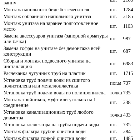
ванну
Монтаж напольного биде без смесителя
шт.
1784
Монтаж собранного напольного унитаза
шт.
2185
Монтаж унитаза на заранее подготовленное
шт.
1103
место
Замена аксессуаров унитаза (запорной арматуры
шт.
987
или бачка)
Замена гофры на унитазе без демонтажа всей
шт.
687
конструкции
Сборка и монтаж подвесного унитаза на
шт.
6983
инсталляцию
Расчеканка чугунных труб на пластик
шт.
1715
Установка труб подачи воды из сшитого
пог.м
737
полиэтилена или металлопластика
Установка труб подачи воды из полипропилена
точка
735
Монтаж тройников, муфт или уголков на 1
шт.
238
соединение
Установка канализационных труб любого
точка
433
диаметра
Установка коллектора на трубы подачи воды
шт.
735
Монтаж фильтра грубой очистки воды
шт.
284
Монтаж фильтра тонкой очистки воды
шт.
1485