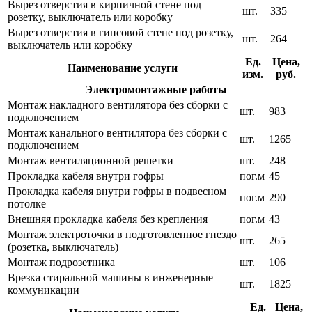
Вырез отверстия в кирпичной стене под
шт.
335
розетку, выключатель или коробку
Вырез отверстия в гипсовой стене под розетку,
шт.
264
выключатель или коробку
Ед.
Цена,
Наименование услуги
изм.
руб.
Электромонтажные работы
Монтаж накладного вентилятора без сборки с
шт.
983
подключением
Монтаж канального вентилятора без сборки с
шт.
1265
подключением
Монтаж вентиляционной решетки
шт.
248
Прокладка кабеля внутри гофры
пог.м
45
Прокладка кабеля внутри гофры в подвесном
пог.м
290
потолке
Внешняя прокладка кабеля без крепления
пог.м
43
Монтаж электроточки в подготовленное гнездо
шт.
265
(розетка, выключатель)
Монтаж подрозетника
шт.
106
Врезка стиральной машины в инженерные
шт.
1825
коммуникации
Ед.
Цена,