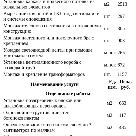
Установка каркаса и подвесного потолка из
м2
2513
зеркальных элементов
Вырезание отверстий в ГКЛ под светильники
шт
297
и системы оповещения
Монтаж точечного светильника в потолочную
шт
365
конструкцию
Монтаж настенного или потолочного бра с
шт
903
креплением
Укладка светодиодной ленты при помощи
м.пог.
265
монтажного скотча
Установка вентиляционного короба с
м.пог.
672
разводкой труб
Монтаж и крепление трансформаторов
шт.
1157
Ед.
Цена,
Наименование услуги
изм.
руб.
Отделочные работы
Установка позагребневых блоков или
м2
663
шлакоблоков для перегородок
Однослойное грунтование стен
м2
117
бетоноконтактом
Оштукатуривание стен гипсом слоем до 3
м2
435
сантиметров по маячкам