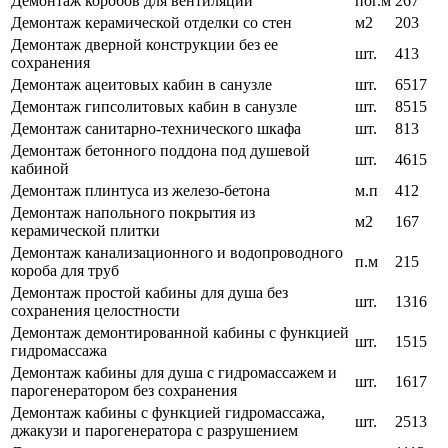
Демонтаж коробов для вентиляции
пог.м
267
Демонтаж керамической отделки со стен
м2
203
Демонтаж дверной конструкции без ее
шт.
413
сохранения
Демонтаж ацеитовых кабин в санузле
шт.
6517
Демонтаж гипсолитовых кабин в санузле
шт.
8515
Демонтаж санитарно-технического шкафа
шт.
813
Демонтаж бетонного поддона под душевой
шт.
4615
кабиной
Демонтаж плинтуса из железо-бетона
м.п
412
Демонтаж напольного покрытия из
м2
167
керамической плитки
Демонтаж канализационного и водопроводного
п.м
215
короба для труб
Демонтаж простой кабины для душа без
шт.
1316
сохранения целостности
Демонтаж демонтированной кабины с функцией
шт.
1515
гидромассажа
Демонтаж кабины для душа с гидромассажем и
шт.
1617
парогенератором без сохранения
Демонтаж кабины с функцией гидромассажа,
шт.
2513
джакузи и парогенератора с разрушением