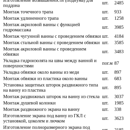
Изготовление возвышенности (подиума) для
шт.
2485
поддона
Монтаж точечного трапа
шт.
933
Монтаж удлиненного трапа
шт.
1258
Монтаж акриловой ванны с функцией
шт.
3985
гидромассажа
Монтаж чугунной ванны с проведением обвязки
шт.
4184
Монтаж стальной ванны с проведением обвязки
шт.
3585
Монтаж акриловой ванны с проведением
шт.
3483
обвязки
Укладка гидроизолята на швы между ванной и
пог.м
87
поверхностями
Укладка обвязки около ванны из меди
шт.
897
Монтаж обвязки из пластика около ванны
шт.
683
Установка защитных шторок раздвижного типа
шт.
895
на ванну из пластика
Монтаж раздвижных шторок на ванну из стекла
шт.
3037
Монтаж душевой колонки
шт.
1985
Монтаж раздвижного экрана на ванну
шт.
338
Изготовление экрана под ванну из ГКЛ с
шт.
3623
установкой, цоколем и лючком
Изготовление полноразмерного экрана под
шт.
2185