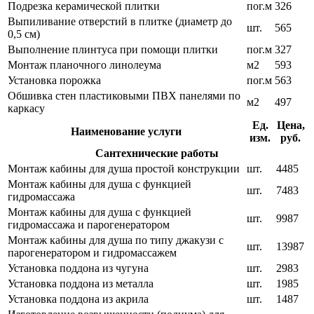
Подрезка керамической плитки
пог.м
326
Выпиливание отверстий в плитке (диаметр до
шт.
565
0,5 см)
Выполнение плинтуса при помощи плитки
пог.м
327
Монтаж планочного линолеума
м2
593
Установка порожка
пог.м
563
Обшивка стен пластиковыми ПВХ панелями по
м2
497
каркасу
Ед.
Цена,
Наименование услуги
изм.
руб.
Сантехнические работы
Монтаж кабины для душа простой конструкции
шт.
4485
Монтаж кабины для душа с функцией
шт.
7483
гидромассажа
Монтаж кабины для душа с функцией
шт.
9987
гидромассажа и парогенератором
Монтаж кабины для душа по типу джакузи с
шт.
13987
парогенератором и гидромассажем
Установка поддона из чугуна
шт.
2983
Установка поддона из металла
шт.
1985
Установка поддона из акрила
шт.
1487