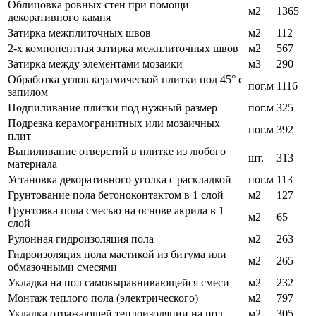
Облицовка ровных стен при помощи
м2
1365
декоративного камня
Затирка межплиточных швов
м2
112
2-х компонентная затирка межплиточных швов
м2
567
Затирка между элементами мозаики
м3
290
Обработка углов керамической плитки под 45° с
пог.м
1116
запилом
Подпиливание плитки под нужный размер
пог.м
325
Подрезка керамогранитных или мозаичных
пог.м
392
плит
Выпиливание отверстий в плитке из любого
шт.
313
материала
Установка декоративного уголка с раскладкой
пог.м
113
Грунтование пола бетоноконтактом в 1 слой
м2
127
Грунтовка пола смесью на основе акрила в 1
м2
65
слой
Рулонная гидроизоляция пола
м2
263
Гидроизоляция пола мастикой из битума или
м2
265
обмазочными смесями
Укладка на пол самовыравнивающейся смеси
м2
232
Монтаж теплого пола (электрического)
м2
797
Укладка отражающей теплоизоляции на пол
м2
305