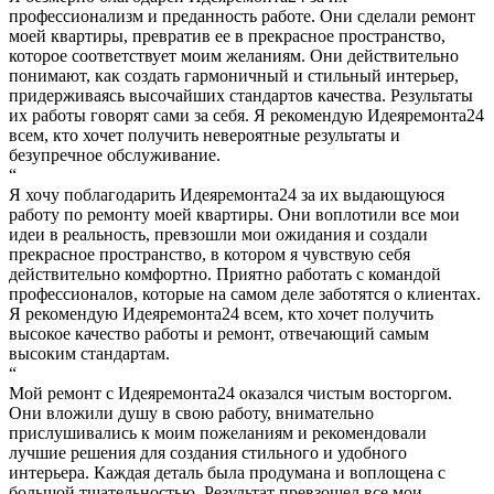
профессионализм и преданность работе. Они сделали ремонт
моей квартиры, превратив ее в прекрасное пространство,
которое соответствует моим желаниям. Они действительно
понимают, как создать гармоничный и стильный интерьер,
придерживаясь высочайших стандартов качества. Результаты
их работы говорят сами за себя. Я рекомендую Идеяремонта24
всем, кто хочет получить невероятные результаты и
безупречное обслуживание.
“
Я хочу поблагодарить Идеяремонта24 за их выдающуюся
работу по ремонту моей квартиры. Они воплотили все мои
идеи в реальность, превзошли мои ожидания и создали
прекрасное пространство, в котором я чувствую себя
действительно комфортно. Приятно работать с командой
профессионалов, которые на самом деле заботятся о клиентах.
Я рекомендую Идеяремонта24 всем, кто хочет получить
высокое качество работы и ремонт, отвечающий самым
высоким стандартам.
“
Мой ремонт с Идеяремонта24 оказался чистым восторгом.
Они вложили душу в свою работу, внимательно
прислушивались к моим пожеланиям и рекомендовали
лучшие решения для создания стильного и удобного
интерьера. Каждая деталь была продумана и воплощена с
большой тщательностью. Результат превзошел все мои