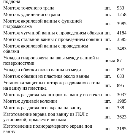
поддона
Монтаж точечного трапа
шт.
933
Монтаж удлиненного трапа
шт.
1258
Монтаж акриловой ванны с функцией
шт.
3985
гидромассажа
Монтаж чугунной ванны с проведением обвязки
шт.
4184
Монтаж стальной ванны с проведением обвязки
шт.
3585
Монтаж акриловой ванны с проведением
шт.
3483
обвязки
Укладка гидроизолята на швы между ванной и
пог.м
87
поверхностями
Укладка обвязки около ванны из меди
шт.
897
Монтаж обвязки из пластика около ванны
шт.
683
Установка защитных шторок раздвижного типа
шт.
895
на ванну из пластика
Монтаж раздвижных шторок на ванну из стекла
шт.
3037
Монтаж душевой колонки
шт.
1985
Монтаж раздвижного экрана на ванну
шт.
338
Изготовление экрана под ванну из ГКЛ с
шт.
3623
установкой, цоколем и лючком
Изготовление полноразмерного экрана под
шт.
2185
ванну