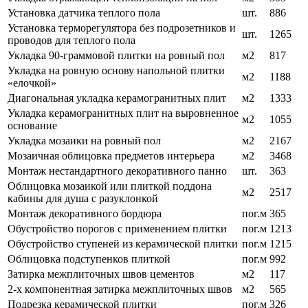
Установка датчика теплого пола
шт.
886
Установка терморегулятора без подрозетников и
шт.
1265
проводов для теплого пола
Укладка 90-граммовой плитки на ровный пол
м2
817
Укладка на ровную основу напольной плитки
м2
1188
«елочкой»
Диагональная укладка керамогранитных плит
м2
1333
Укладка керамогранитных плит на выровненное
м2
1055
основание
Укладка мозаики на ровный пол
м2
2167
Мозаичная облицовка предметов интерьера
м2
3468
Монтаж нестандартного декоративного панно
шт.
363
Облицовка мозаикой или плиткой поддона
м2
2517
кабины для душа с разуклонкой
Монтаж декоративного бордюра
пог.м
365
Обустройство порогов с применением плитки
пог.м
1213
Обустройство ступеней из керамической плитки
пог.м
1215
Облицовка подступенков плиткой
пог.м
992
Затирка межплиточных швов цементов
м2
117
2-х компонентная затирка межплиточных швов
м2
565
Подрезка керамической плитки
пог.м
326