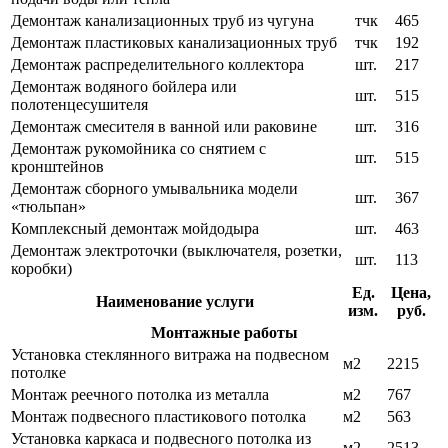
Демонтаж канализационных труб из чугуна
тчк
465
Демонтаж пластиковых канализационных труб
тчк
192
Демонтаж распределительного коллектора
шт.
217
Демонтаж водяного бойлера или
шт.
515
полотенцесушителя
Демонтаж смесителя в ванной или раковине
шт.
316
Демонтаж рукомойника со снятием с
шт.
515
кронштейнов
Демонтаж сборного умывальника модели
шт.
367
«тюльпан»
Комплексный демонтаж мойдодыра
шт.
463
Демонтаж электроточки (выключателя, розетки,
шт.
113
коробки)
Ед.
Цена,
Наименование услуги
изм.
руб.
Монтажные работы
Установка стеклянного витража на подвесном
м2
2215
потолке
Монтаж реечного потолка из металла
м2
767
Монтаж подвесного пластикового потолка
м2
563
Установка каркаса и подвесного потолка из
м2
2513