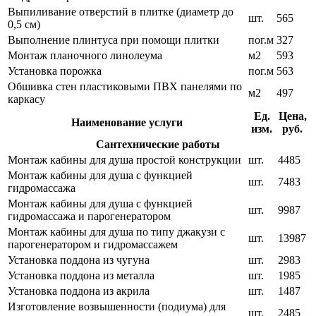
Выпиливание отверстий в плитке (диаметр до
шт.
565
0,5 см)
Выполнение плинтуса при помощи плитки
пог.м
327
Монтаж планочного линолеума
м2
593
Установка порожка
пог.м
563
Обшивка стен пластиковыми ПВХ панелями по
м2
497
каркасу
Ед.
Цена,
Наименование услуги
изм.
руб.
Сантехнические работы
Монтаж кабины для душа простой конструкции
шт.
4485
Монтаж кабины для душа с функцией
шт.
7483
гидромассажа
Монтаж кабины для душа с функцией
шт.
9987
гидромассажа и парогенератором
Монтаж кабины для душа по типу джакузи с
шт.
13987
парогенератором и гидромассажем
Установка поддона из чугуна
шт.
2983
Установка поддона из металла
шт.
1985
Установка поддона из акрила
шт.
1487
Изготовление возвышенности (подиума) для
шт.
2485