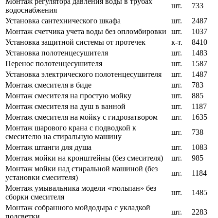
Монтаж регулятора давления воды в трубах
шт.
733
водоснабжения
Установка сантехнического шкафа
шт.
2487
Монтаж счетчика учета воды без опломбировки
шт.
1037
Установка защитной системы от протечек
к-т.
8410
Установка полотенцесушителя
шт.
1483
Перенос полотенцесушителя
шт.
1587
Установка электрического полотенцесушителя
шт.
1487
Монтаж смесителя в биде
шт.
783
Монтаж смесителя на простую мойку
шт.
885
Монтаж смесителя на душ в ванной
шт.
1187
Монтаж смесителя на мойку с гидрозатвором
шт.
1635
Монтаж шарового крана с подводкой к
шт.
738
смесителю на стиральную машину
Монтаж штанги для душа
шт.
1083
Монтаж мойки на кронштейны (без смесителя)
шт.
985
Монтаж мойки над стиральной машиной (без
шт.
1184
установки смесителя)
Монтаж умывальника модели «тюльпан» без
шт.
1485
сборки смесителя
Монтаж собранного мойдодыра с укладкой
шт.
2283
подсветки