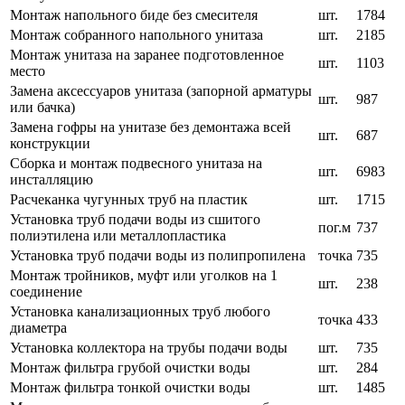
Монтаж напольного биде без смесителя
шт.
1784
Монтаж собранного напольного унитаза
шт.
2185
Монтаж унитаза на заранее подготовленное
шт.
1103
место
Замена аксессуаров унитаза (запорной арматуры
шт.
987
или бачка)
Замена гофры на унитазе без демонтажа всей
шт.
687
конструкции
Сборка и монтаж подвесного унитаза на
шт.
6983
инсталляцию
Расчеканка чугунных труб на пластик
шт.
1715
Установка труб подачи воды из сшитого
пог.м
737
полиэтилена или металлопластика
Установка труб подачи воды из полипропилена
точка
735
Монтаж тройников, муфт или уголков на 1
шт.
238
соединение
Установка канализационных труб любого
точка
433
диаметра
Установка коллектора на трубы подачи воды
шт.
735
Монтаж фильтра грубой очистки воды
шт.
284
Монтаж фильтра тонкой очистки воды
шт.
1485