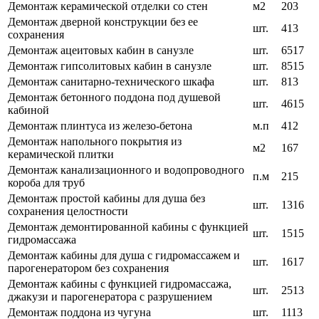
Демонтаж керамической отделки со стен
м2
203
Демонтаж дверной конструкции без ее
шт.
413
сохранения
Демонтаж ацеитовых кабин в санузле
шт.
6517
Демонтаж гипсолитовых кабин в санузле
шт.
8515
Демонтаж санитарно-технического шкафа
шт.
813
Демонтаж бетонного поддона под душевой
шт.
4615
кабиной
Демонтаж плинтуса из железо-бетона
м.п
412
Демонтаж напольного покрытия из
м2
167
керамической плитки
Демонтаж канализационного и водопроводного
п.м
215
короба для труб
Демонтаж простой кабины для душа без
шт.
1316
сохранения целостности
Демонтаж демонтированной кабины с функцией
шт.
1515
гидромассажа
Демонтаж кабины для душа с гидромассажем и
шт.
1617
парогенератором без сохранения
Демонтаж кабины с функцией гидромассажа,
шт.
2513
джакузи и парогенератора с разрушением
Демонтаж поддона из чугуна
шт.
1113