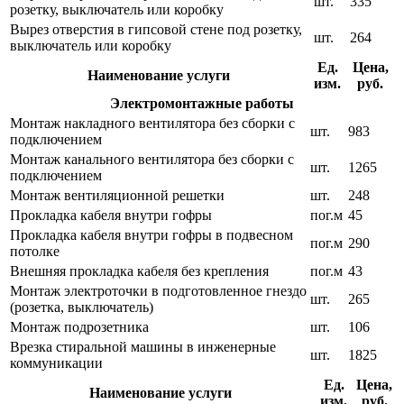
шт.
335
розетку, выключатель или коробку
Вырез отверстия в гипсовой стене под розетку,
шт.
264
выключатель или коробку
Ед.
Цена,
Наименование услуги
изм.
руб.
Электромонтажные работы
Монтаж накладного вентилятора без сборки с
шт.
983
подключением
Монтаж канального вентилятора без сборки с
шт.
1265
подключением
Монтаж вентиляционной решетки
шт.
248
Прокладка кабеля внутри гофры
пог.м
45
Прокладка кабеля внутри гофры в подвесном
пог.м
290
потолке
Внешняя прокладка кабеля без крепления
пог.м
43
Монтаж электроточки в подготовленное гнездо
шт.
265
(розетка, выключатель)
Монтаж подрозетника
шт.
106
Врезка стиральной машины в инженерные
шт.
1825
коммуникации
Ед.
Цена,
Наименование услуги
изм.
руб.