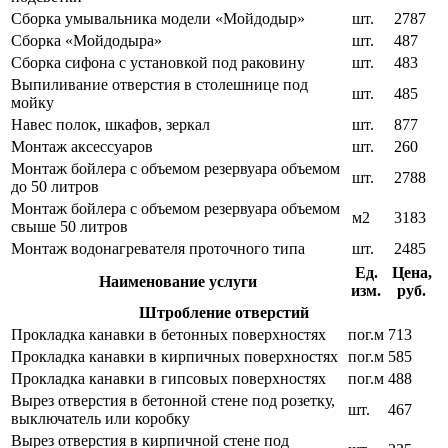
Сборка умывальника модели «Мойдодыр»
шт.
2787
Сборка «Мойдодыра»
шт.
487
Сборка сифона с установкой под раковину
шт.
483
Выпиливание отверстия в столешнице под
шт.
485
мойку
Навес полок, шкафов, зеркал
шт.
877
Монтаж аксессуаров
шт.
260
Монтаж бойлера с объемом резервуара объемом
шт.
2788
до 50 литров
Монтаж бойлера с объемом резервуара объемом
м2
3183
свыше 50 литров
Монтаж водонагревателя проточного типа
шт.
2485
Ед.
Цена,
Наименование услуги
изм.
руб.
Штробление отверстий
Прокладка канавки в бетонных поверхностях
пог.м
713
Прокладка канавки в кирпичных поверхностях
пог.м
585
Прокладка канавки в гипсовых поверхностях
пог.м
488
Вырез отверстия в бетонной стене под розетку,
шт.
467
выключатель или коробку
Вырез отверстия в кирпичной стене под