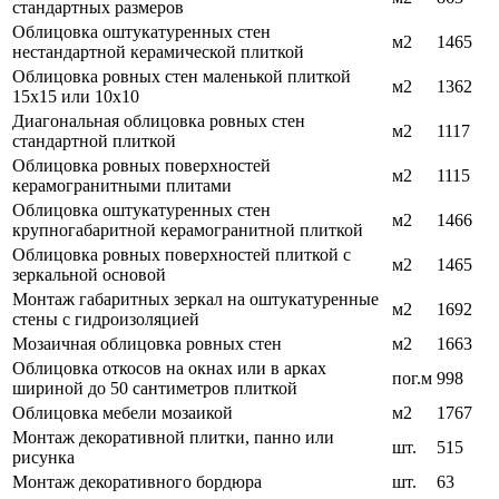
стандартных размеров
Облицовка оштукатуренных стен
м2
1465
нестандартной керамической плиткой
Облицовка ровных стен маленькой плиткой
м2
1362
15х15 или 10х10
Диагональная облицовка ровных стен
м2
1117
стандартной плиткой
Облицовка ровных поверхностей
м2
1115
керамогранитными плитами
Облицовка оштукатуренных стен
м2
1466
крупногабаритной керамогранитной плиткой
Облицовка ровных поверхностей плиткой с
м2
1465
зеркальной основой
Монтаж габаритных зеркал на оштукатуренные
м2
1692
стены с гидроизоляцией
Мозаичная облицовка ровных стен
м2
1663
Облицовка откосов на окнах или в арках
пог.м
998
шириной до 50 сантиметров плиткой
Облицовка мебели мозаикой
м2
1767
Монтаж декоративной плитки, панно или
шт.
515
рисунка
Монтаж декоративного бордюра
шт.
63