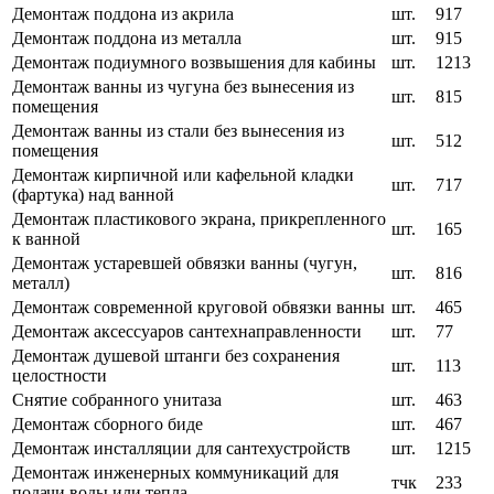
Демонтаж поддона из акрила
шт.
917
Демонтаж поддона из металла
шт.
915
Демонтаж подиумного возвышения для кабины
шт.
1213
Демонтаж ванны из чугуна без вынесения из
шт.
815
помещения
Демонтаж ванны из стали без вынесения из
шт.
512
помещения
Демонтаж кирпичной или кафельной кладки
шт.
717
(фартука) над ванной
Демонтаж пластикового экрана, прикрепленного
шт.
165
к ванной
Демонтаж устаревшей обвязки ванны (чугун,
шт.
816
металл)
Демонтаж современной круговой обвязки ванны
шт.
465
Демонтаж аксессуаров сантехнаправленности
шт.
77
Демонтаж душевой штанги без сохранения
шт.
113
целостности
Снятие собранного унитаза
шт.
463
Демонтаж сборного биде
шт.
467
Демонтаж инсталляции для сантехустройств
шт.
1215
Демонтаж инженерных коммуникаций для
тчк
233
подачи воды или тепла