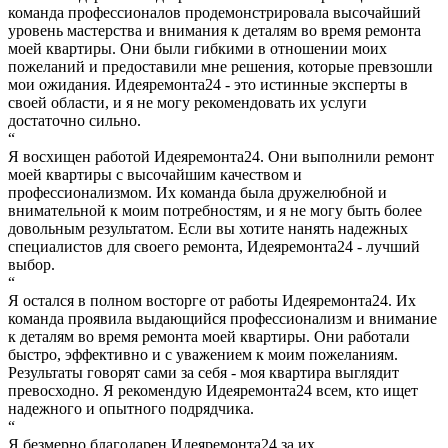
команда профессионалов продемонстрировала высочайший
уровень мастерства и внимания к деталям во время ремонта
моей квартиры. Они были гибкими в отношении моих
пожеланий и предоставили мне решения, которые превзошли
мои ожидания. Идеяремонта24 - это истинные эксперты в
своей области, и я не могу рекомендовать их услуги
достаточно сильно.
“
Я восхищен работой Идеяремонта24. Они выполнили ремонт
моей квартиры с высочайшим качеством и
профессионализмом. Их команда была дружелюбной и
внимательной к моим потребностям, и я не могу быть более
довольным результатом. Если вы хотите нанять надежных
специалистов для своего ремонта, Идеяремонта24 - лучший
выбор.
“
Я остался в полном восторге от работы Идеяремонта24. Их
команда проявила выдающийся профессионализм и внимание
к деталям во время ремонта моей квартиры. Они работали
быстро, эффективно и с уважением к моим пожеланиям.
Результаты говорят сами за себя - моя квартира выглядит
превосходно. Я рекомендую Идеяремонта24 всем, кто ищет
надежного и опытного подрядчика.
“
Я безмерно благодарен Идеяремонта24 за их