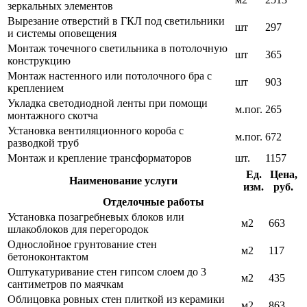
зеркальных элементов
Вырезание отверстий в ГКЛ под светильники
шт
297
и системы оповещения
Монтаж точечного светильника в потолочную
шт
365
конструкцию
Монтаж настенного или потолочного бра с
шт
903
креплением
Укладка светодиодной ленты при помощи
м.пог.
265
монтажного скотча
Установка вентиляционного короба с
м.пог.
672
разводкой труб
Монтаж и крепление трансформаторов
шт.
1157
Ед.
Цена,
Наименование услуги
изм.
руб.
Отделочные работы
Установка позагребневых блоков или
м2
663
шлакоблоков для перегородок
Однослойное грунтование стен
м2
117
бетоноконтактом
Оштукатуривание стен гипсом слоем до 3
м2
435
сантиметров по маячкам
Облицовка ровных стен плиткой из керамики
м2
863