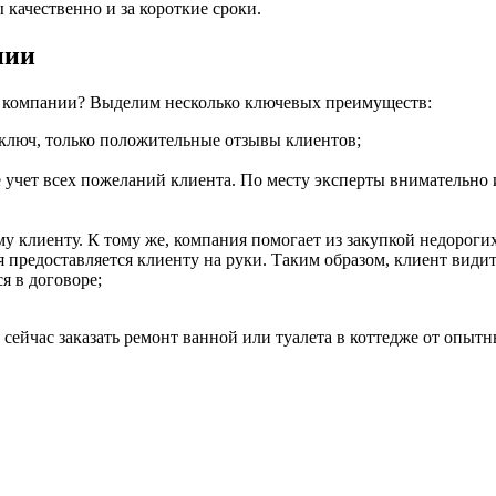
качественно и за короткие сроки.
нии
м компании? Выделим несколько ключевых преимуществ:
ключ, только положительные отзывы клиентов;
е учет всех пожеланий клиента. По месту эксперты внимательно 
му клиенту. К тому же, компания помогает из закупкой недороги
ая предоставляется клиенту на руки. Таким образом, клиент види
я в договоре;
е сейчас заказать ремонт ванной или туалета в коттедже от опы