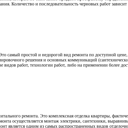
ания. Количество и последовательность черновых работ зависит о
 Это самый простой и недорогой вид ремонта по доступной цене
нировочного решения и основных коммуникаций (сантехнические
ве видов работ, технологии работ, либо на применении более до
итального ремонта. Это комплексная отделка квартиры, фактич
емонта осуществляется монтаж электрики, сантехники, выравниван
емонт является одним из самых распространенных видов отделочн