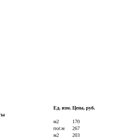
Ед. изм.
Цена, руб.
ты
м2
170
пог.м
267
м2
203