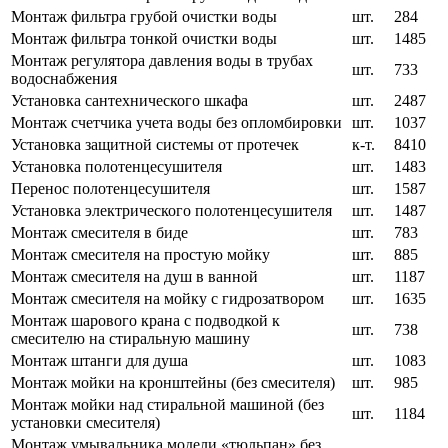
Монтаж фильтра грубой очистки воды
шт.
284
Монтаж фильтра тонкой очистки воды
шт.
1485
Монтаж регулятора давления воды в трубах
шт.
733
водоснабжения
Установка сантехнического шкафа
шт.
2487
Монтаж счетчика учета воды без опломбировки
шт.
1037
Установка защитной системы от протечек
к-т.
8410
Установка полотенцесушителя
шт.
1483
Перенос полотенцесушителя
шт.
1587
Установка электрического полотенцесушителя
шт.
1487
Монтаж смесителя в биде
шт.
783
Монтаж смесителя на простую мойку
шт.
885
Монтаж смесителя на душ в ванной
шт.
1187
Монтаж смесителя на мойку с гидрозатвором
шт.
1635
Монтаж шарового крана с подводкой к
шт.
738
смесителю на стиральную машину
Монтаж штанги для душа
шт.
1083
Монтаж мойки на кронштейны (без смесителя)
шт.
985
Монтаж мойки над стиральной машиной (без
шт.
1184
установки смесителя)
Монтаж умывальника модели «тюльпан» без