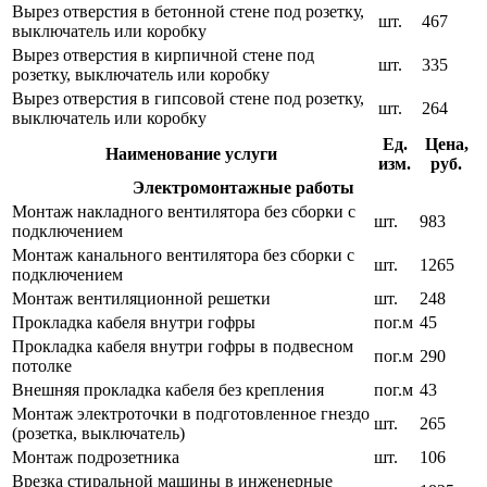
Вырез отверстия в бетонной стене под розетку,
шт.
467
выключатель или коробку
Вырез отверстия в кирпичной стене под
шт.
335
розетку, выключатель или коробку
Вырез отверстия в гипсовой стене под розетку,
шт.
264
выключатель или коробку
Ед.
Цена,
Наименование услуги
изм.
руб.
Электромонтажные работы
Монтаж накладного вентилятора без сборки с
шт.
983
подключением
Монтаж канального вентилятора без сборки с
шт.
1265
подключением
Монтаж вентиляционной решетки
шт.
248
Прокладка кабеля внутри гофры
пог.м
45
Прокладка кабеля внутри гофры в подвесном
пог.м
290
потолке
Внешняя прокладка кабеля без крепления
пог.м
43
Монтаж электроточки в подготовленное гнездо
шт.
265
(розетка, выключатель)
Монтаж подрозетника
шт.
106
Врезка стиральной машины в инженерные