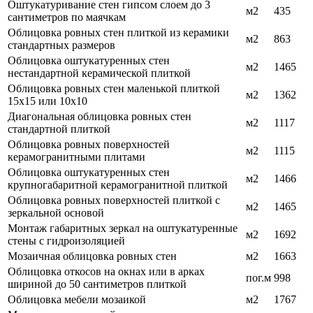
Оштукатуривание стен гипсом слоем до 3
м2
435
сантиметров по маячкам
Облицовка ровных стен плиткой из керамики
м2
863
стандартных размеров
Облицовка оштукатуренных стен
м2
1465
нестандартной керамической плиткой
Облицовка ровных стен маленькой плиткой
м2
1362
15х15 или 10х10
Диагональная облицовка ровных стен
м2
1117
стандартной плиткой
Облицовка ровных поверхностей
м2
1115
керамогранитными плитами
Облицовка оштукатуренных стен
м2
1466
крупногабаритной керамогранитной плиткой
Облицовка ровных поверхностей плиткой с
м2
1465
зеркальной основой
Монтаж габаритных зеркал на оштукатуренные
м2
1692
стены с гидроизоляцией
Мозаичная облицовка ровных стен
м2
1663
Облицовка откосов на окнах или в арках
пог.м
998
шириной до 50 сантиметров плиткой
Облицовка мебели мозаикой
м2
1767