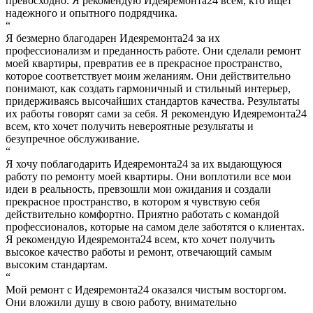
превосходно. Я рекомендую Идеяремонта24 всем, кто ищет
надежного и опытного подрядчика.
“
Я безмерно благодарен Идеяремонта24 за их
профессионализм и преданность работе. Они сделали ремонт
моей квартиры, превратив ее в прекрасное пространство,
которое соответствует моим желаниям. Они действительно
понимают, как создать гармоничный и стильный интерьер,
придерживаясь высочайших стандартов качества. Результаты
их работы говорят сами за себя. Я рекомендую Идеяремонта24
всем, кто хочет получить невероятные результаты и
безупречное обслуживание.
“
Я хочу поблагодарить Идеяремонта24 за их выдающуюся
работу по ремонту моей квартиры. Они воплотили все мои
идеи в реальность, превзошли мои ожидания и создали
прекрасное пространство, в котором я чувствую себя
действительно комфортно. Приятно работать с командой
профессионалов, которые на самом деле заботятся о клиентах.
Я рекомендую Идеяремонта24 всем, кто хочет получить
высокое качество работы и ремонт, отвечающий самым
высоким стандартам.
“
Мой ремонт с Идеяремонта24 оказался чистым восторгом.
Они вложили душу в свою работу, внимательно