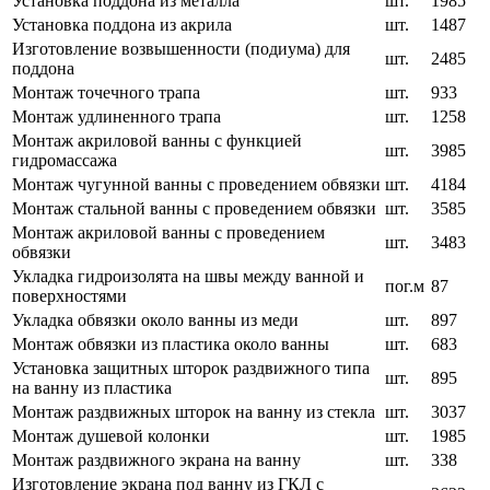
Установка поддона из металла
шт.
1985
Установка поддона из акрила
шт.
1487
Изготовление возвышенности (подиума) для
шт.
2485
поддона
Монтаж точечного трапа
шт.
933
Монтаж удлиненного трапа
шт.
1258
Монтаж акриловой ванны с функцией
шт.
3985
гидромассажа
Монтаж чугунной ванны с проведением обвязки
шт.
4184
Монтаж стальной ванны с проведением обвязки
шт.
3585
Монтаж акриловой ванны с проведением
шт.
3483
обвязки
Укладка гидроизолята на швы между ванной и
пог.м
87
поверхностями
Укладка обвязки около ванны из меди
шт.
897
Монтаж обвязки из пластика около ванны
шт.
683
Установка защитных шторок раздвижного типа
шт.
895
на ванну из пластика
Монтаж раздвижных шторок на ванну из стекла
шт.
3037
Монтаж душевой колонки
шт.
1985
Монтаж раздвижного экрана на ванну
шт.
338
Изготовление экрана под ванну из ГКЛ с