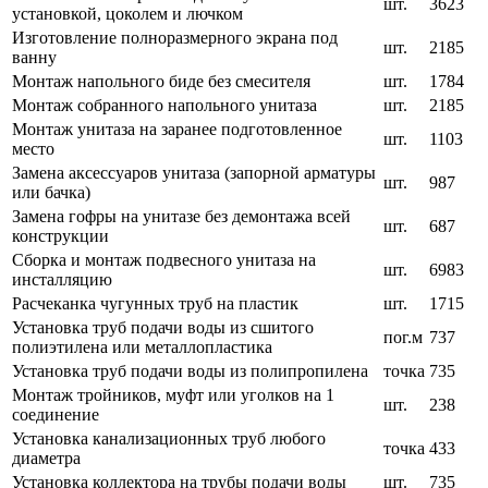
шт.
3623
установкой, цоколем и лючком
Изготовление полноразмерного экрана под
шт.
2185
ванну
Монтаж напольного биде без смесителя
шт.
1784
Монтаж собранного напольного унитаза
шт.
2185
Монтаж унитаза на заранее подготовленное
шт.
1103
место
Замена аксессуаров унитаза (запорной арматуры
шт.
987
или бачка)
Замена гофры на унитазе без демонтажа всей
шт.
687
конструкции
Сборка и монтаж подвесного унитаза на
шт.
6983
инсталляцию
Расчеканка чугунных труб на пластик
шт.
1715
Установка труб подачи воды из сшитого
пог.м
737
полиэтилена или металлопластика
Установка труб подачи воды из полипропилена
точка
735
Монтаж тройников, муфт или уголков на 1
шт.
238
соединение
Установка канализационных труб любого
точка
433
диаметра
Установка коллектора на трубы подачи воды
шт.
735