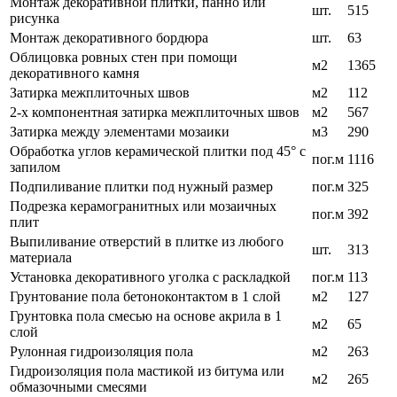
Монтаж декоративной плитки, панно или
шт.
515
рисунка
Монтаж декоративного бордюра
шт.
63
Облицовка ровных стен при помощи
м2
1365
декоративного камня
Затирка межплиточных швов
м2
112
2-х компонентная затирка межплиточных швов
м2
567
Затирка между элементами мозаики
м3
290
Обработка углов керамической плитки под 45° с
пог.м
1116
запилом
Подпиливание плитки под нужный размер
пог.м
325
Подрезка керамогранитных или мозаичных
пог.м
392
плит
Выпиливание отверстий в плитке из любого
шт.
313
материала
Установка декоративного уголка с раскладкой
пог.м
113
Грунтование пола бетоноконтактом в 1 слой
м2
127
Грунтовка пола смесью на основе акрила в 1
м2
65
слой
Рулонная гидроизоляция пола
м2
263
Гидроизоляция пола мастикой из битума или
м2
265
обмазочными смесями