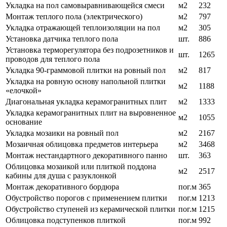
Укладка на пол самовыравнивающейся смеси
м2
232
Монтаж теплого пола (электрического)
м2
797
Укладка отражающей теплоизоляции на пол
м2
305
Установка датчика теплого пола
шт.
886
Установка терморегулятора без подрозетников и
шт.
1265
проводов для теплого пола
Укладка 90-граммовой плитки на ровный пол
м2
817
Укладка на ровную основу напольной плитки
м2
1188
«елочкой»
Диагональная укладка керамогранитных плит
м2
1333
Укладка керамогранитных плит на выровненное
м2
1055
основание
Укладка мозаики на ровный пол
м2
2167
Мозаичная облицовка предметов интерьера
м2
3468
Монтаж нестандартного декоративного панно
шт.
363
Облицовка мозаикой или плиткой поддона
м2
2517
кабины для душа с разуклонкой
Монтаж декоративного бордюра
пог.м
365
Обустройство порогов с применением плитки
пог.м
1213
Обустройство ступеней из керамической плитки
пог.м
1215
Облицовка подступенков плиткой
пог.м
992