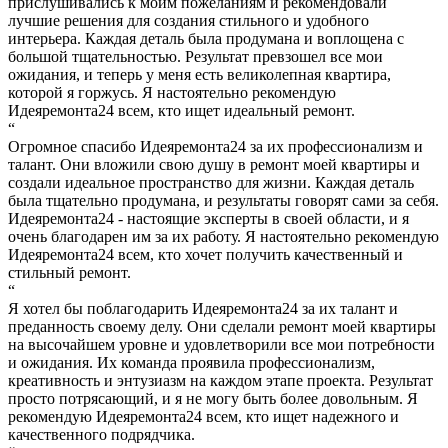
прислушивались к моим пожеланиям и рекомендовали
лучшие решения для создания стильного и удобного
интерьера. Каждая деталь была продумана и воплощена с
большой тщательностью. Результат превзошел все мои
ожидания, и теперь у меня есть великолепная квартира,
которой я горжусь. Я настоятельно рекомендую
Идеяремонта24 всем, кто ищет идеальный ремонт.
“
Огромное спасибо Идеяремонта24 за их профессионализм и
талант. Они вложили свою душу в ремонт моей квартиры и
создали идеальное пространство для жизни. Каждая деталь
была тщательно продумана, и результаты говорят сами за себя.
Идеяремонта24 - настоящие эксперты в своей области, и я
очень благодарен им за их работу. Я настоятельно рекомендую
Идеяремонта24 всем, кто хочет получить качественный и
стильный ремонт.
“
Я хотел бы поблагодарить Идеяремонта24 за их талант и
преданность своему делу. Они сделали ремонт моей квартиры
на высочайшем уровне и удовлетворили все мои потребности
и ожидания. Их команда проявила профессионализм,
креативность и энтузиазм на каждом этапе проекта. Результат
просто потрясающий, и я не могу быть более довольным. Я
рекомендую Идеяремонта24 всем, кто ищет надежного и
качественного подрядчика.