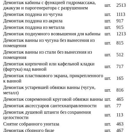
Демонтаж кабины с функцией гидромассажа,
шт.
2513
джакузи и парогенератора с разрушением
Демонтаж поддона из чугуна
шт.
1113
Демонтаж поддона из акрила
шт.
917
Демонтаж поддона из металла
шт.
915
Демонтаж подиумного возвышения для кабины
шт.
1213
Демонтаж ванны из чугуна без вынесения из
шт.
815
помещения
Демонтаж ванны из стали без вынесения из
шт.
512
помещения
Демонтаж кирпичной или кафельной кладки
шт.
717
(фартука) над ванной
Демонтаж пластикового экрана, прикрепленного
шт.
165
к ванной
Демонтаж устаревшей обвязки ванны (чугун,
шт.
816
металл)
Демонтаж современной круговой обвязки ванны
шт.
465
Демонтаж аксессуаров сантехнаправленности
шт.
77
Демонтаж душевой штанги без сохранения
шт.
113
целостности
Снятие собранного унитаза
шт.
463
Демонтаж сборного биде
шт.
467