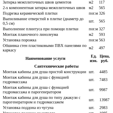
Затирка межплиточных швов цементов
м2
117
2-х компонентная затирка межплиточных швов
м2
565
Подрезка керамической плитки
пог.м
326
Выпиливание отверстий в плитке (диаметр до
шт.
565
0,5 см)
Выполнение плинтуса при помощи плитки
пог.м
327
Монтаж планочного линолеума
м2
593
Установка порожка
пог.м
563
Обшивка стен пластиковыми ПВХ панелями по
м2
497
каркасу
Ед.
Цена,
Наименование услуги
изм.
руб.
Сантехнические работы
Монтаж кабины для душа простой конструкции
шт.
4485
Монтаж кабины для душа с функцией
шт.
7483
гидромассажа
Монтаж кабины для душа с функцией
шт.
9987
гидромассажа и парогенератором
Монтаж кабины для душа по типу джакузи с
шт.
13987
парогенератором и гидромассажем
Установка поддона из чугуна
шт.
2983