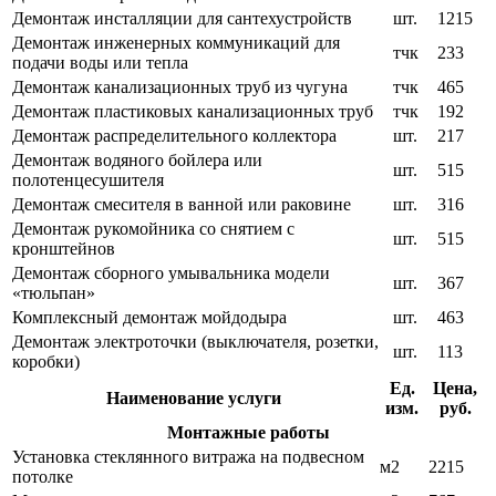
Демонтаж инсталляции для сантехустройств
шт.
1215
Демонтаж инженерных коммуникаций для
тчк
233
подачи воды или тепла
Демонтаж канализационных труб из чугуна
тчк
465
Демонтаж пластиковых канализационных труб
тчк
192
Демонтаж распределительного коллектора
шт.
217
Демонтаж водяного бойлера или
шт.
515
полотенцесушителя
Демонтаж смесителя в ванной или раковине
шт.
316
Демонтаж рукомойника со снятием с
шт.
515
кронштейнов
Демонтаж сборного умывальника модели
шт.
367
«тюльпан»
Комплексный демонтаж мойдодыра
шт.
463
Демонтаж электроточки (выключателя, розетки,
шт.
113
коробки)
Ед.
Цена,
Наименование услуги
изм.
руб.
Монтажные работы
Установка стеклянного витража на подвесном
м2
2215
потолке