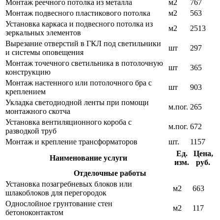
Монтаж реечного потолка из металла
м2
767
Монтаж подвесного пластикового потолка
м2
563
Установка каркаса и подвесного потолка из
м2
2513
зеркальных элементов
Вырезание отверстий в ГКЛ под светильники
шт
297
и системы оповещения
Монтаж точечного светильника в потолочную
шт
365
конструкцию
Монтаж настенного или потолочного бра с
шт
903
креплением
Укладка светодиодной ленты при помощи
м.пог.
265
монтажного скотча
Установка вентиляционного короба с
м.пог.
672
разводкой труб
Монтаж и крепление трансформаторов
шт.
1157
Ед.
Цена,
Наименование услуги
изм.
руб.
Отделочные работы
Установка позагребневых блоков или
м2
663
шлакоблоков для перегородок
Однослойное грунтование стен
м2
117
бетоноконтактом