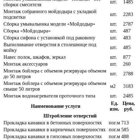
шт.
1485
сборки смесителя
Монтаж собранного мойдодыра с укладкой
шт.
2283
подсветки
Сборка умывальника модели «Мойдодыр»
шт.
2787
Сборка «Мойдодыра»
шт.
487
Сборка сифона с установкой под раковину
шт.
483
Выпиливание отверстия в столешнице под
шт.
485
мойку
Навес полок, шкафов, зеркал
шт.
877
Монтаж аксессуаров
шт.
260
Монтаж бойлера с объемом резервуара объемом
шт.
2788
до 50 литров
Монтаж бойлера с объемом резервуара объемом
м2
3183
свыше 50 литров
Монтаж водонагревателя проточного типа
шт.
2485
Ед.
Цена,
Наименование услуги
изм.
руб.
Штробление отверстий
Прокладка канавки в бетонных поверхностях
пог.м
713
Прокладка канавки в кирпичных поверхностях
пог.м
585
Прокладка канавки в гипсовых поверхностях
пог.м
488