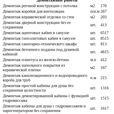
Демонтажные работы
Демонтаж реечной конструкции с потолка
м2
170
Демонтаж коробов для вентиляции
пог.м
267
Демонтаж керамической отделки со стен
м2
203
Демонтаж дверной конструкции без ее
шт.
413
сохранения
Демонтаж ацеитовых кабин в санузле
шт.
6517
Демонтаж гипсолитовых кабин в санузле
шт.
8515
Демонтаж санитарно-технического шкафа
шт.
813
Демонтаж бетонного поддона под душевой
шт.
4615
кабиной
Демонтаж плинтуса из железо-бетона
м.п
412
Демонтаж напольного покрытия из
м2
167
керамической плитки
Демонтаж канализационного и водопроводного
п.м
215
короба для труб
Демонтаж простой кабины для душа без
шт.
1316
сохранения целостности
Демонтаж демонтированной кабины с функцией
шт.
1515
гидромассажа
Демонтаж кабины для душа с гидромассажем и
шт.
1617
парогенератором без сохранения