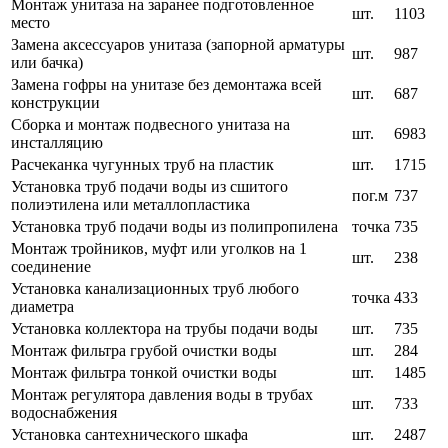
Монтаж унитаза на заранее подготовленное
шт.
1103
место
Замена аксессуаров унитаза (запорной арматуры
шт.
987
или бачка)
Замена гофры на унитазе без демонтажа всей
шт.
687
конструкции
Сборка и монтаж подвесного унитаза на
шт.
6983
инсталляцию
Расчеканка чугунных труб на пластик
шт.
1715
Установка труб подачи воды из сшитого
пог.м
737
полиэтилена или металлопластика
Установка труб подачи воды из полипропилена
точка
735
Монтаж тройников, муфт или уголков на 1
шт.
238
соединение
Установка канализационных труб любого
точка
433
диаметра
Установка коллектора на трубы подачи воды
шт.
735
Монтаж фильтра грубой очистки воды
шт.
284
Монтаж фильтра тонкой очистки воды
шт.
1485
Монтаж регулятора давления воды в трубах
шт.
733
водоснабжения
Установка сантехнического шкафа
шт.
2487