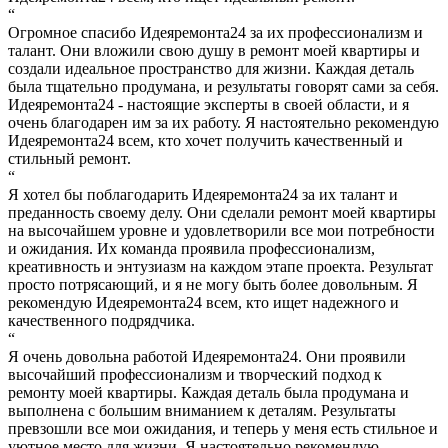
“
Огромное спасибо Идеяремонта24 за их профессионализм и
талант. Они вложили свою душу в ремонт моей квартиры и
создали идеальное пространство для жизни. Каждая деталь
была тщательно продумана, и результаты говорят сами за себя.
Идеяремонта24 - настоящие эксперты в своей области, и я
очень благодарен им за их работу. Я настоятельно рекомендую
Идеяремонта24 всем, кто хочет получить качественный и
стильный ремонт.
“
Я хотел бы поблагодарить Идеяремонта24 за их талант и
преданность своему делу. Они сделали ремонт моей квартиры
на высочайшем уровне и удовлетворили все мои потребности
и ожидания. Их команда проявила профессионализм,
креативность и энтузиазм на каждом этапе проекта. Результат
просто потрясающий, и я не могу быть более довольным. Я
рекомендую Идеяремонта24 всем, кто ищет надежного и
качественного подрядчика.
“
Я очень довольна работой Идеяремонта24. Они проявили
высочайший профессионализм и творческий подход к
ремонту моей квартиры. Каждая деталь была продумана и
выполнена с большим вниманием к деталям. Результаты
превзошли все мои ожидания, и теперь у меня есть стильное и
уютное место для жизни. Я настоятельно рекомендую