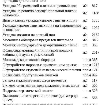
проводов для теплого пола
Укладка 90-граммовой плитки на ровный пол
м2
817
Укладка на ровную основу напольной плитки
м2
1188
«елочкой»
Диагональная укладка керамогранитных плит
м2
1333
Укладка керамогранитных плит на выровненное
м2
1055
основание
Укладка мозаики на ровный пол
м2
2167
Мозаичная облицовка предметов интерьера
м2
3468
Монтаж нестандартного декоративного панно
шт.
363
Облицовка мозаикой или плиткой поддона
м2
2517
кабины для душа с разуклонкой
Монтаж декоративного бордюра
пог.м
365
Обустройство порогов с применением плитки
пог.м
1213
Обустройство ступеней из керамической плитки
пог.м
1215
Облицовка подступенков плиткой
пог.м
992
Затирка межплиточных швов цементов
м2
117
2-х компонентная затирка межплиточных швов
м2
565
Подрезка керамической плитки
пог.м
326
Выпиливание отверстий в плитке (диаметр до
шт.
565
0,5 см)