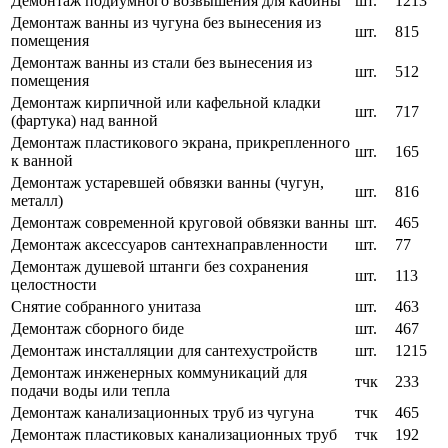
Демонтаж подиумного возвышения для кабины
шт.
1213
Демонтаж ванны из чугуна без вынесения из
шт.
815
помещения
Демонтаж ванны из стали без вынесения из
шт.
512
помещения
Демонтаж кирпичной или кафельной кладки
шт.
717
(фартука) над ванной
Демонтаж пластикового экрана, прикрепленного
шт.
165
к ванной
Демонтаж устаревшей обвязки ванны (чугун,
шт.
816
металл)
Демонтаж современной круговой обвязки ванны
шт.
465
Демонтаж аксессуаров сантехнаправленности
шт.
77
Демонтаж душевой штанги без сохранения
шт.
113
целостности
Снятие собранного унитаза
шт.
463
Демонтаж сборного биде
шт.
467
Демонтаж инсталляции для сантехустройств
шт.
1215
Демонтаж инженерных коммуникаций для
тчк
233
подачи воды или тепла
Демонтаж канализационных труб из чугуна
тчк
465
Демонтаж пластиковых канализационных труб
тчк
192