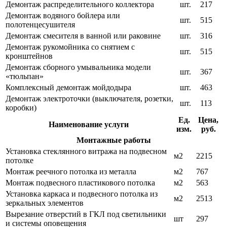
Демонтаж распределительного коллектора
шт.
217
Демонтаж водяного бойлера или
шт.
515
полотенцесушителя
Демонтаж смесителя в ванной или раковине
шт.
316
Демонтаж рукомойника со снятием с
шт.
515
кронштейнов
Демонтаж сборного умывальника модели
шт.
367
«тюльпан»
Комплексный демонтаж мойдодыра
шт.
463
Демонтаж электроточки (выключателя, розетки,
шт.
113
коробки)
Ед.
Цена,
Наименование услуги
изм.
руб.
Монтажные работы
Установка стеклянного витража на подвесном
м2
2215
потолке
Монтаж реечного потолка из металла
м2
767
Монтаж подвесного пластикового потолка
м2
563
Установка каркаса и подвесного потолка из
м2
2513
зеркальных элементов
Вырезание отверстий в ГКЛ под светильники
шт
297
и системы оповещения