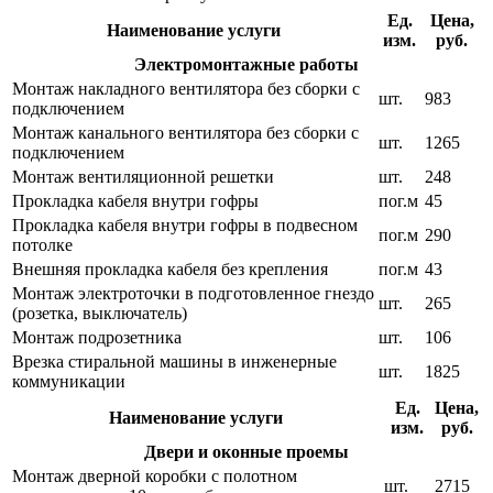
Ед.
Цена,
Наименование услуги
изм.
руб.
Электромонтажные работы
Монтаж накладного вентилятора без сборки с
шт.
983
подключением
Монтаж канального вентилятора без сборки с
шт.
1265
подключением
Монтаж вентиляционной решетки
шт.
248
Прокладка кабеля внутри гофры
пог.м
45
Прокладка кабеля внутри гофры в подвесном
пог.м
290
потолке
Внешняя прокладка кабеля без крепления
пог.м
43
Монтаж электроточки в подготовленное гнездо
шт.
265
(розетка, выключатель)
Монтаж подрозетника
шт.
106
Врезка стиральной машины в инженерные
шт.
1825
коммуникации
Ед.
Цена,
Наименование услуги
изм.
руб.
Двери и оконные проемы
Монтаж дверной коробки с полотном
шт.
2715