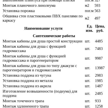
Выполнение плинтуса при помощи плитки
пог.м
327
Монтаж планочного линолеума
м2
593
Установка порожка
пог.м
563
Обшивка стен пластиковыми ПВХ панелями по
м2
497
каркасу
Ед.
Цена,
Наименование услуги
изм.
руб.
Сантехнические работы
Монтаж кабины для душа простой конструкции
шт.
4485
Монтаж кабины для душа с функцией
шт.
7483
гидромассажа
Монтаж кабины для душа с функцией
шт.
9987
гидромассажа и парогенератором
Монтаж кабины для душа по типу джакузи с
шт.
13987
парогенератором и гидромассажем
Установка поддона из чугуна
шт.
2983
Установка поддона из металла
шт.
1985
Установка поддона из акрила
шт.
1487
Изготовление возвышенности (подиума) для
шт.
2485
поддона
Монтаж точечного трапа
шт.
933
Монтаж удлиненного трапа
шт.
1258