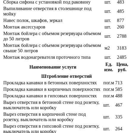
Сборка сифона с установкой под раковину
шт.
483
Выпиливание отверстия в столешнице под
шт.
485
мойку
Навес полок, шкафов, зеркал
шт.
877
Монтаж аксессуаров
шт.
260
Монтаж бойлера с объемом резервуара объемом
шт.
2788
до 50 литров
Монтаж бойлера с объемом резервуара объемом
м2
3183
свыше 50 литров
Монтаж водонагревателя проточного типа
шт.
2485
Ед.
Цена,
Наименование услуги
изм.
руб.
Штробление отверстий
Прокладка канавки в бетонных поверхностях
пог.м
713
Прокладка канавки в кирпичных поверхностях
пог.м
585
Прокладка канавки в гипсовых поверхностях
пог.м
488
Вырез отверстия в бетонной стене под розетку,
шт.
467
выключатель или коробку
Вырез отверстия в кирпичной стене под
шт.
335
розетку, выключатель или коробку
Вырез отверстия в гипсовой стене под розетку,
шт.
264
выключатель или коробку