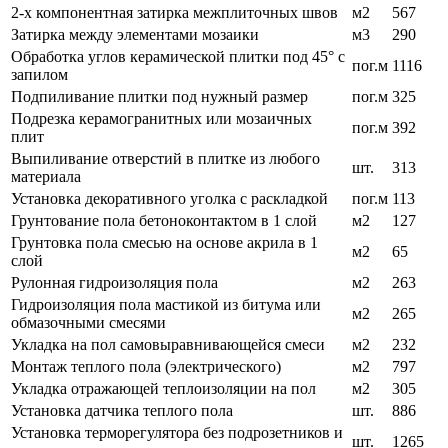
2-х компонентная затирка межплиточных швов
м2
567
Затирка между элементами мозаики
м3
290
Обработка углов керамической плитки под 45° с
пог.м
1116
запилом
Подпиливание плитки под нужный размер
пог.м
325
Подрезка керамогранитных или мозаичных
пог.м
392
плит
Выпиливание отверстий в плитке из любого
шт.
313
материала
Установка декоративного уголка с раскладкой
пог.м
113
Грунтование пола бетоноконтактом в 1 слой
м2
127
Грунтовка пола смесью на основе акрила в 1
м2
65
слой
Рулонная гидроизоляция пола
м2
263
Гидроизоляция пола мастикой из битума или
м2
265
обмазочными смесями
Укладка на пол самовыравнивающейся смеси
м2
232
Монтаж теплого пола (электрического)
м2
797
Укладка отражающей теплоизоляции на пол
м2
305
Установка датчика теплого пола
шт.
886
Установка терморегулятора без подрозетников и
шт.
1265