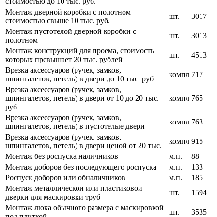
стоимостью до 10 тыс. руб.
Монтаж дверной коробки с полотном
шт.
3017
стоимостью свыше 10 тыс. руб.
Монтаж пустотелой дверной коробки с
шт.
3013
полотном
Монтаж конструкций для проема, стоимость
шт.
4513
которых превышает 20 тыс. рублей
Врезка аксессуаров (ручек, замков,
компл
717
шпингалетов, петель) в двери до 10 тыс. руб
Врезка аксессуаров (ручек, замков,
шпингалетов, петель) в двери от 10 до 20 тыс.
компл
765
руб
Врезка аксессуаров (ручек, замков,
компл
763
шпингалетов, петель) в пустотелые двери
Врезка аксессуаров (ручек, замков,
компл
915
шпингалетов, петель) в двери ценой от 20 тыс.
Монтаж без роспуска наличников
м.п.
88
Монтаж доборов без последующего роспуска
м.п.
133
Роспуск доборов или обналичников
м.п.
185
Монтаж металлической или пластиковой
шт.
1594
дверки для маскировки труб
Монтаж люка обычного размера с маскировкой
шт.
3535
под плиткой