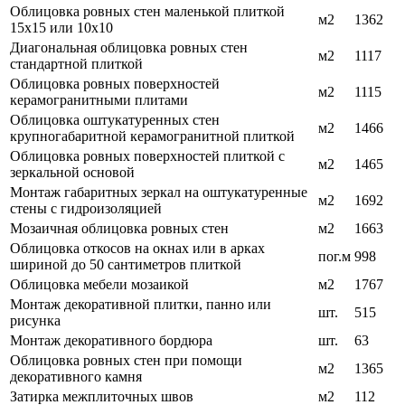
Облицовка ровных стен маленькой плиткой
м2
1362
15х15 или 10х10
Диагональная облицовка ровных стен
м2
1117
стандартной плиткой
Облицовка ровных поверхностей
м2
1115
керамогранитными плитами
Облицовка оштукатуренных стен
м2
1466
крупногабаритной керамогранитной плиткой
Облицовка ровных поверхностей плиткой с
м2
1465
зеркальной основой
Монтаж габаритных зеркал на оштукатуренные
м2
1692
стены с гидроизоляцией
Мозаичная облицовка ровных стен
м2
1663
Облицовка откосов на окнах или в арках
пог.м
998
шириной до 50 сантиметров плиткой
Облицовка мебели мозаикой
м2
1767
Монтаж декоративной плитки, панно или
шт.
515
рисунка
Монтаж декоративного бордюра
шт.
63
Облицовка ровных стен при помощи
м2
1365
декоративного камня
Затирка межплиточных швов
м2
112