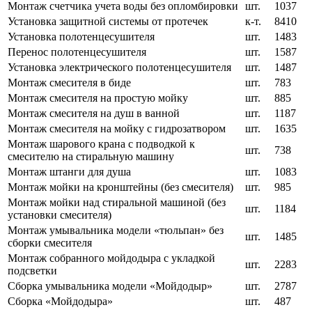
Монтаж счетчика учета воды без опломбировки
шт.
1037
Установка защитной системы от протечек
к-т.
8410
Установка полотенцесушителя
шт.
1483
Перенос полотенцесушителя
шт.
1587
Установка электрического полотенцесушителя
шт.
1487
Монтаж смесителя в биде
шт.
783
Монтаж смесителя на простую мойку
шт.
885
Монтаж смесителя на душ в ванной
шт.
1187
Монтаж смесителя на мойку с гидрозатвором
шт.
1635
Монтаж шарового крана с подводкой к
шт.
738
смесителю на стиральную машину
Монтаж штанги для душа
шт.
1083
Монтаж мойки на кронштейны (без смесителя)
шт.
985
Монтаж мойки над стиральной машиной (без
шт.
1184
установки смесителя)
Монтаж умывальника модели «тюльпан» без
шт.
1485
сборки смесителя
Монтаж собранного мойдодыра с укладкой
шт.
2283
подсветки
Сборка умывальника модели «Мойдодыр»
шт.
2787
Сборка «Мойдодыра»
шт.
487