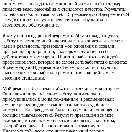
понимают, как создать гармоничный и стильный интерьер,
придерживаясь высочайших стандартов качества. Результаты
их работы говорят сами за себя. Я рекомендую Идеяремонта24
всем, кто хочет получить невероятные результаты и
безупречное обслуживание.
“
Я хочу поблагодарить Идеяремонта24 за их выдающуюся
работу по ремонту моей квартиры. Они воплотили все мои
идеи в реальность, превзошли мои ожидания и создали
прекрасное пространство, в котором я чувствую себя
действительно комфортно. Приятно работать с командой
профессионалов, которые на самом деле заботятся о клиентах.
Я рекомендую Идеяремонта24 всем, кто хочет получить
высокое качество работы и ремонт, отвечающий самым
высоким стандартам.
“
Мой ремонт с Идеяремонта24 оказался чистым восторгом.
Они вложили душу в свою работу, внимательно
прислушивались к моим пожеланиям и рекомендовали
лучшие решения для создания стильного и удобного
интерьера. Каждая деталь была продумана и воплощена с
большой тщательностью. Результат превзошел все мои
ожидания, и теперь у меня есть великолепная квартира,
которой я горжусь. Я настоятельно рекомендую
Идеяремонта24 всем, кто ищет идеальный ремонт.