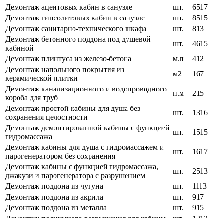
Демонтаж ацеитовых кабин в санузле
шт.
6517
Демонтаж гипсолитовых кабин в санузле
шт.
8515
Демонтаж санитарно-технического шкафа
шт.
813
Демонтаж бетонного поддона под душевой
шт.
4615
кабиной
Демонтаж плинтуса из железо-бетона
м.п
412
Демонтаж напольного покрытия из
м2
167
керамической плитки
Демонтаж канализационного и водопроводного
п.м
215
короба для труб
Демонтаж простой кабины для душа без
шт.
1316
сохранения целостности
Демонтаж демонтированной кабины с функцией
шт.
1515
гидромассажа
Демонтаж кабины для душа с гидромассажем и
шт.
1617
парогенератором без сохранения
Демонтаж кабины с функцией гидромассажа,
шт.
2513
джакузи и парогенератора с разрушением
Демонтаж поддона из чугуна
шт.
1113
Демонтаж поддона из акрила
шт.
917
Демонтаж поддона из металла
шт.
915