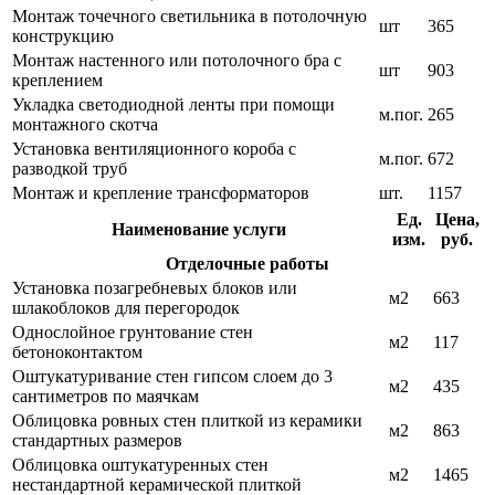
Монтаж точечного светильника в потолочную
шт
365
конструкцию
Монтаж настенного или потолочного бра с
шт
903
креплением
Укладка светодиодной ленты при помощи
м.пог.
265
монтажного скотча
Установка вентиляционного короба с
м.пог.
672
разводкой труб
Монтаж и крепление трансформаторов
шт.
1157
Ед.
Цена,
Наименование услуги
изм.
руб.
Отделочные работы
Установка позагребневых блоков или
м2
663
шлакоблоков для перегородок
Однослойное грунтование стен
м2
117
бетоноконтактом
Оштукатуривание стен гипсом слоем до 3
м2
435
сантиметров по маячкам
Облицовка ровных стен плиткой из керамики
м2
863
стандартных размеров
Облицовка оштукатуренных стен
м2
1465
нестандартной керамической плиткой