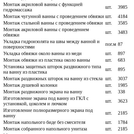
Монтаж акриловой ванны с функцией
шт.
3985
гидромассажа
Монтаж чугунной ванны с проведением обвязки
шт.
4184
Монтаж стальной ванны с проведением обвязки
шт.
3585
Монтаж акриловой ванны с проведением
шт.
3483
обвязки
Укладка гидроизолята на швы между ванной и
пог.м
87
поверхностями
Укладка обвязки около ванны из меди
шт.
897
Монтаж обвязки из пластика около ванны
шт.
683
Установка защитных шторок раздвижного типа
шт.
895
на ванну из пластика
Монтаж раздвижных шторок на ванну из стекла
шт.
3037
Монтаж душевой колонки
шт.
1985
Монтаж раздвижного экрана на ванну
шт.
338
Изготовление экрана под ванну из ГКЛ с
шт.
3623
установкой, цоколем и лючком
Изготовление полноразмерного экрана под
шт.
2185
ванну
Монтаж напольного биде без смесителя
шт.
1784
Монтаж собранного напольного унитаза
шт.
2185