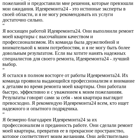
пожеланий и предоставили мне решения, которые превзошли
мои ожидания. Идеяремонта24 - это истинные эксперты в
своей области, и я не могу рекомендовать их услуги
достаточно сильно.
“
Я восхищен работой Идеяремонта24. Они выполнили ремонт
моей квартиры с высочайшим качеством и
профессионализмом. Их команда была дружелюбной и
внимательной к моим потребностям, и я не могу быть более
довольным результатом. Если вы хотите нанять надежных
специалистов для своего ремонта, Идеяремонта24 - лучший
выбор.
“
Я остался в полном восторге от работы Идеяремонта24. Их
команда проявила выдающийся профессионализм и внимание
к деталям во время ремонта моей квартиры. Они работали
быстро, эффективно и с уважением к моим пожеланиям.
Результаты говорят сами за себя - моя квартира выглядит
превосходно. Я рекомендую Идеяремонта24 всем, кто ищет
надежного и опытного подрядчика.
“
Я безмерно благодарен Идеяремонта24 за их
профессионализм и преданность работе. Они сделали ремонт
моей квартиры, превратив ее в прекрасное пространство,
которое соответствует моим желаниям. Они действительно